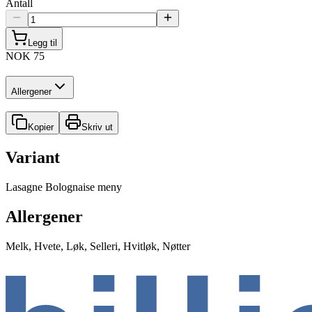
Antall
Legg til
NOK 75
Allergener
Kopier
Skriv ut
Variant
Lasagne Bolognaise meny
Allergener
Melk, Hvete, Løk, Selleri, Hvitløk, Nøtter