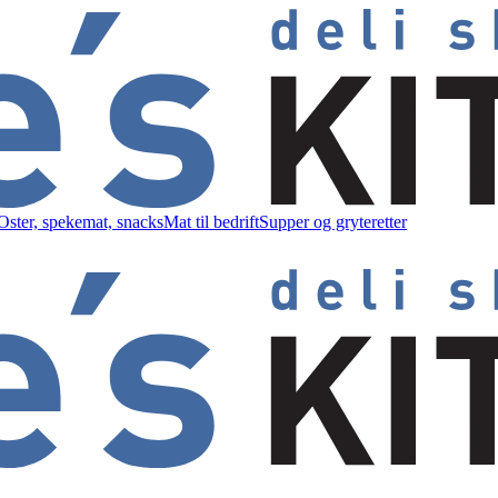
Oster, spekemat, snacks
Mat til bedrift
Supper og gryteretter