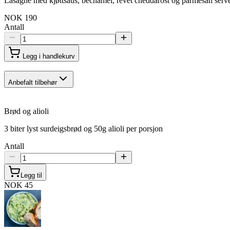
Lasagne med kjøttsaus, bechamel, revet cheddarost og parmesan serve
NOK 190
Antall
Legg i handlekurv
Anbefalt tilbehør
Brød og alioli
3 biter lyst surdeigsbrød og 50g alioli per porsjon
Antall
Legg til
NOK 45