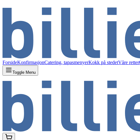
Forside
Konfirmasjon
Catering, tapasmenyer
Kokk på stedet
Våre retter
Toggle Menu