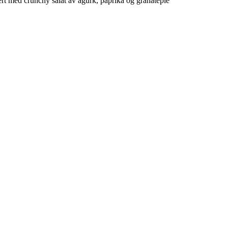
rt med crunchy salat av agurk, paprika og granateple