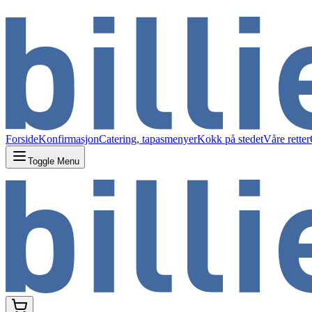
Forside
Konfirmasjon
Catering, tapasmenyer
Kokk på stedet
Våre retter
Toggle Menu