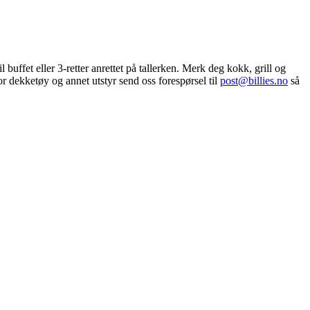
buffet eller 3-retter anrettet på tallerken. Merk deg kokk, grill og
or dekketøy og annet utstyr send oss forespørsel til
post@billies.no
så