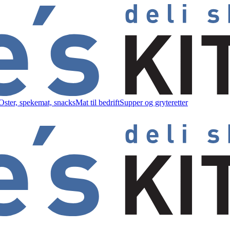
Oster, spekemat, snacks
Mat til bedrift
Supper og gryteretter