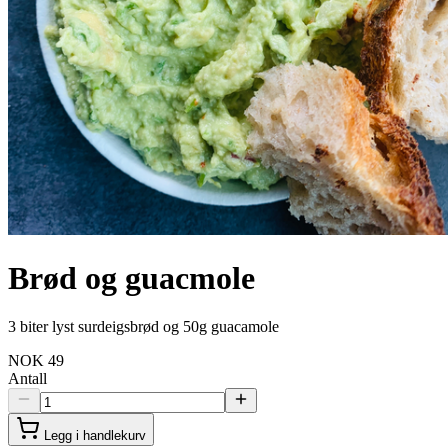
Brød og guacmole
3 biter lyst surdeigsbrød og 50g guacamole
NOK 49
Antall
Legg i handlekurv