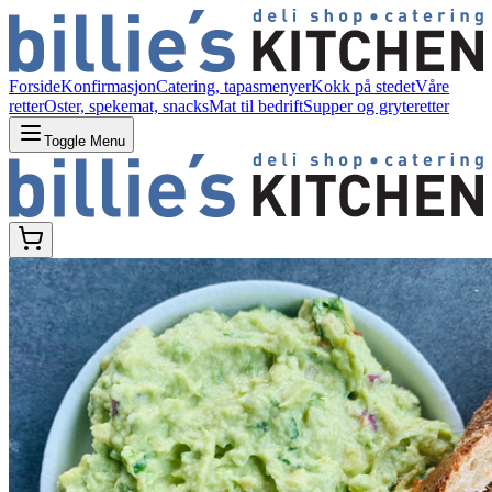
Forside
Konfirmasjon
Catering, tapasmenyer
Kokk på stedet
Våre
retter
Oster, spekemat, snacks
Mat til bedrift
Supper og gryteretter
Toggle Menu