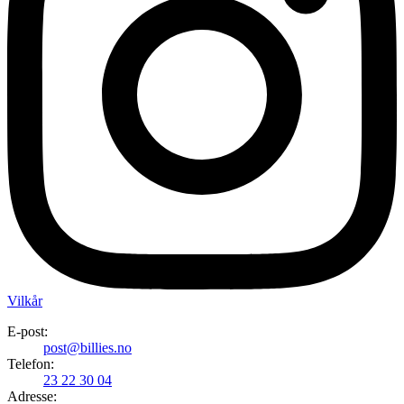
Vilkår
E-post:
post@billies.no
Telefon:
23 22 30 04
Adresse: