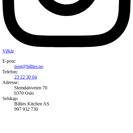
Vilkår
E-post:
post@billies.no
Telefon:
23 22 30 04
Adresse:
Slemdalsveien 70
0370 Oslo
Selskap:
Billies Kitchen AS
997 932 730