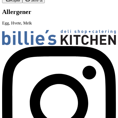
Kopier
Skriv ut
Allergener
Egg, Hvete, Melk