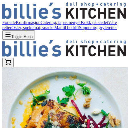
Forside
Konfirmasjon
Catering, tapasmenyer
Kokk på stedet
Våre
retter
Oster, spekemat, snacks
Mat til bedrift
Supper og gryteretter
Toggle Menu